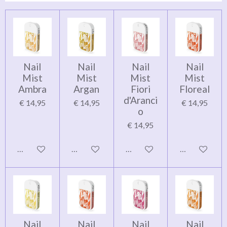
Nail
Nail
Nail
Nail
Mist
Mist
Mist
Mist
Ambra
Argan
Fiori
Floreal
d'Aranci
€ 14,95
€ 14,95
€ 14,95
o
€ 14,95
In winkelwagen
In winkelwagen
In winkelwagen
In winkelwag
Nail
Nail
Nail
Nail