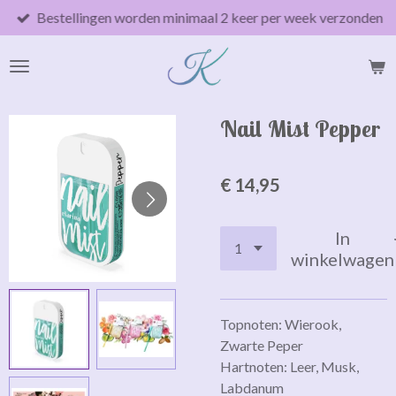
Bestellingen worden minimaal 2 keer per week verzonden
Ga
direct
naar
de
hoofdinhoud
Nail Mist Pepper
€ 14,95
In
winkelwagen
Topnoten: Wierook,
Zwarte Peper
Hartnoten: Leer, Musk,
Labdanum