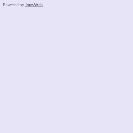
Powered by
JouwWeb
e
n