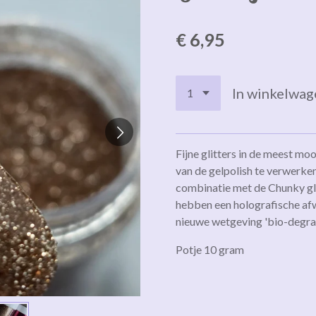
€ 6,95
In winkelwag
Fijne glitters in de meest mo
van de gelpolish te verwerken,
combinatie met de Chunky glit
hebben een holografische afw
nieuwe wetgeving 'bi
o-degra
Potje 10 gram