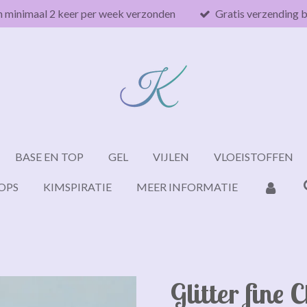
n minimaal 2 keer per week verzonden
Gratis verzending 
BASE EN TOP
GEL
VIJLEN
VLOEISTOFFEN
OPS
KIMSPIRATIE
MEER INFORMATIE
Glitter fine 