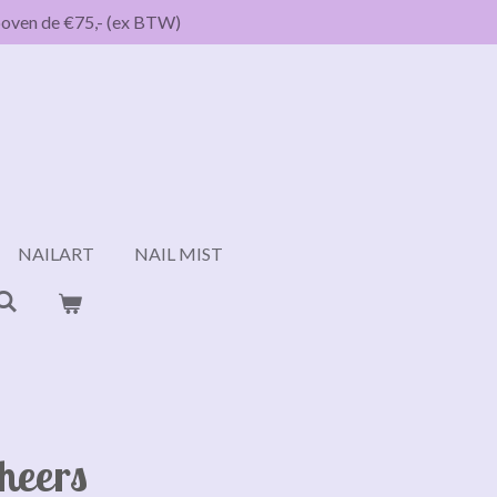
boven de €75,- (ex BTW)
NAILART
NAIL MIST
Cheers