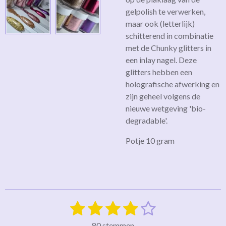
gelpolish te verwerken,
maar ook (letterlijk)
schitterend in combinatie
met de Chunky glitters in
een inlay nagel. Deze
glitters hebben een
holografische afwerking en
zijn geheel volgens de
nieuwe wetgeving 'bio-
degradable'.
Potje 10 gram
1
2
3
4
5
S
R
t
a
s
s
s
s
s
e
80 stemmen