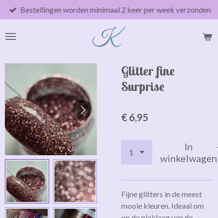
Bestellingen worden minimaal 2 keer per week verzonden
Ga
direct
naar
de
hoofdinhoud
Glitter fine
Surprise
€ 6,95
In
winkelwagen
Fijne glitters in de meest
mooie kleuren. Ideaal om
op de plaklaag van de