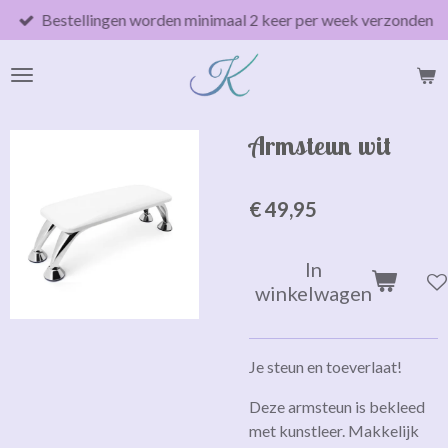
Bestellingen worden minimaal 2 keer per week verzonden
Ga
direct
naar
de
hoofdinhoud
Armsteun wit
€ 49,95
In
winkelwagen
Je steun en toeverlaat!
Deze armsteun is bekleed
met kunstleer. Makkelijk