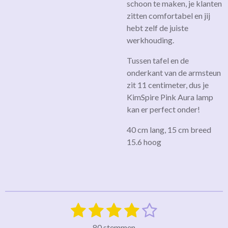
schoon te maken, je klanten
zitten comfortabel en jij
hebt zelf de juiste
werkhouding.
Tussen tafel en de
onderkant van de armsteun
zit 11 centimeter, dus je
KimSpire Pink Aura lamp
kan er perfect onder!
40 cm lang, 15 cm breed
15.6 hoog
1
2
3
4
5
S
R
t
a
s
s
s
s
s
e
80 stemmen